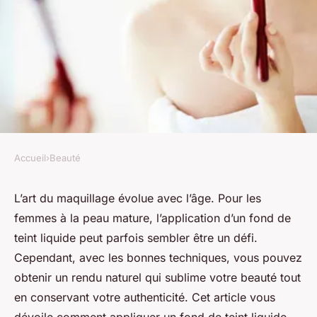
Accueil
›
Beauté
BEAUTÉ
Comment appliquer un fond
L’art du maquillage évolue avec l’âge. Pour les
femmes à la peau mature, l’application d’un fond de
de teint liquide pour un rendu
teint liquide peut parfois sembler être un défi.
naturel sur une peau mature?
Cependant, avec les bonnes techniques, vous pouvez
obtenir un rendu naturel qui sublime votre beauté tout
Maxime
•
8 avril 2024
•
6 min de lecture
en conservant votre authenticité. Cet article vous